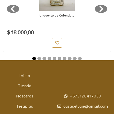
Unguento de Calendula
$ 18.000,00
Inicio
Tienda
Nosotros
+573126417033
Terapias
casaselvaje@gmail.com