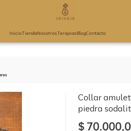
RED': array of product IDs content_type: 'product', // RECOMME
Inicio
Tienda
Nosotros
Terapias
Blog
Contacto
ares
Collar amule
piedra sodali
$ 70.000,