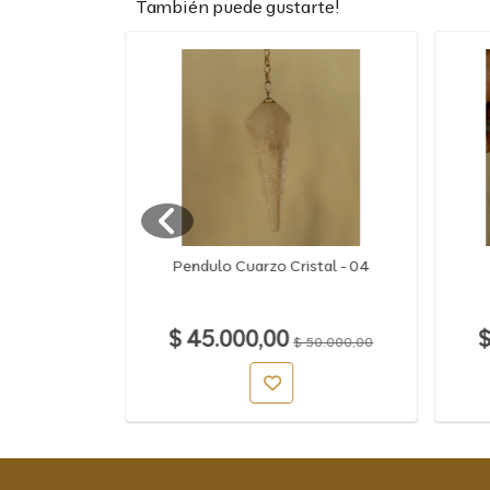
También puede gustarte!
dado Kene
Pendulo Cuarzo Cristal - 04
"
$ 45.000,00
$
$ 50.000,00