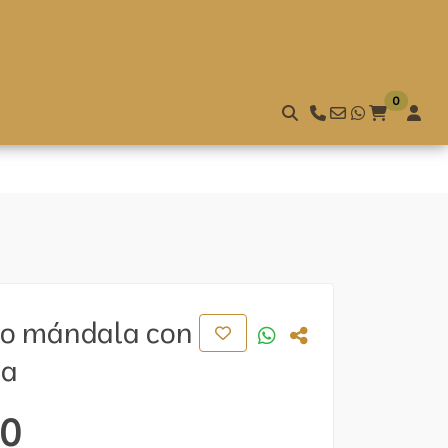
NDED: Either product or product_group based on the
0
to mándala con
ta
00