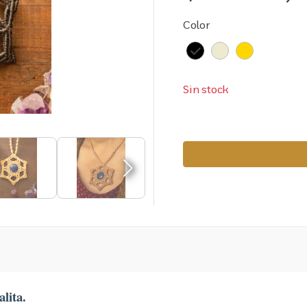
Color
Sin stock
lita.