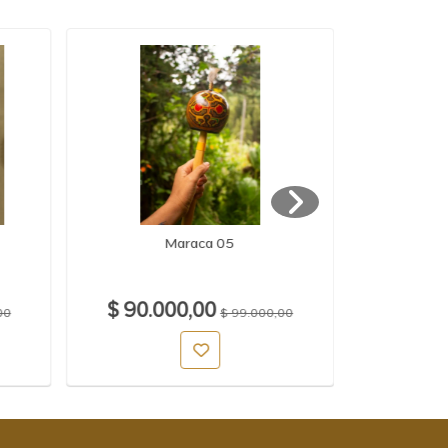
Maraca 05
$ 90.000,00
$ 75.
00
$ 99.000,00