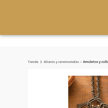
fbq('track', 'ViewContent', { content_ids: ['123'], // 'REQUI
content_ids or contents being passed. });
>
Tienda
Altares y ceremoniales
Amuletos y coll