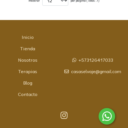
Mostrar
por página (Total: 7)
Inicio
Tienda
Nosotros
+573126417033
Terapias
casaselvaje@gmail.com
Blog
Contacto